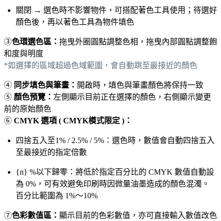
關閉 → 選色時不影響物件，可搭配著色工具使用；待選好
顏色後，再以著色工具為物件填色
③
色環選色區：
拖曳外圈圓點調整色相，拖曳內部圓點調整飽
和度與明度
*如選擇的區域超過色域範圍，會自動跳至最接近的顏色
④
同步填色與筆畫：
開啟時，填色與筆畫顏色將保持一致
⑤
顏色預覽：
左側顯示目前正在選擇的顏色，右側顯示變更
前的原始顏色
⑥
CMYK 選項 ( CMYK模式限定 )：
四捨五入至1% / 2.5% / 5%：選色時，數值會自動四捨五入
至最接近的指定倍數
{n} %以下歸零：將低於指定百分比的 CMYK 數值自動設
為 0%，可有效避免印刷時因微量油墨造成的顏色混濁。
百分比範圍為 1%～10%
⑦
色彩數值區：
顯示目前的色彩數值，亦可直接輸入數值改色