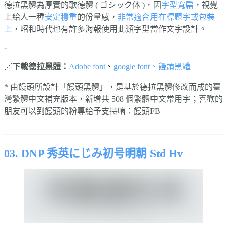
德拉黑體為厚實的歌德體 ( ゴシック体 )，因
字型寬扁
，視覺
上給人一種
安定穩重
的份量感，
非常適合用在標題字或包裝
上
，昭和時代也有許多海報使用此類字型當作文字設計。
-
🔗
下載德拉黑體：
Adobe font
、
google font
、
饅頭黑體
* 由饅頭所設計「饅頭黑體」，是基於德拉黑體修改而成的臺
灣繁體中文補充版本，新增共 508 個繁體中文常用字；喜歡的
朋友可以到饅頭的粉專給予支持唷：
饅頭FB
⠀⠀⠀⠀
03. DNP 秀英にじみ初号明朝 Std Hv