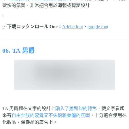
歡快的氛圍，非常適合用於海報或標題設計
-
🔗
下載ロックンロール One：
Adobe font
、
google fon
t
⠀⠀⠀⠀
06. TA 男爵
TA 男爵體在文字的設計上
融入了撇和勾的特色
，使文字看起
來有
自由奔放的感覺又不失優雅美麗的氛圍
，十分適合使用在
化妝品、保養品的廣告上。