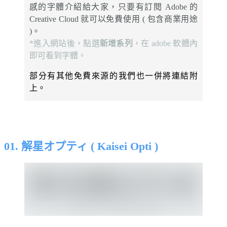
感的字體介紹給大家，只要有訂閱 Adobe 的
Creative Cloud 就可以免費使用 ( 包含商業用途
)。
*進入網站後，點選
新增系列
，在 adobe 軟體內
即可看到字體。
部分有其他免費來源的我們也一併將連結附
上。
⠀⠀⠀⠀
01. 解星オプティ ( Kaisei Opti )