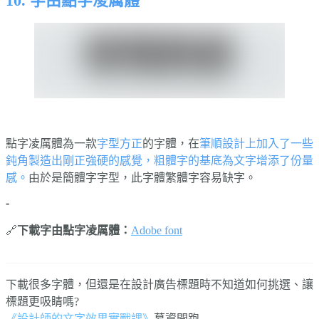
10. 字由點字凌厲體
點字凌厲體為一款
字型方正
的字體，在
筆順設計上加入了一些
鈍角製造出剛正強硬的感覺，粗體字的基底為文字增添了份量
感。
由於是簡體字字型，此字體繁體字容易缺字。
-
🔗
下載字由點字凌厲體：
Adobe font
⠀⠀⠀⠀
下載很多字體，但還是在設計廣告標題時不知道如何挑選、讓
標題更吸睛嗎?
《設計師的文字效果實戰課》
募資開跑