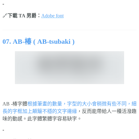
-
🔗
下載 TA 男爵：
Adobe font
⠀⠀⠀⠀
07. AB-椿 ( AB-tsubaki )
AB -椿字體
根據筆畫的數量，字型的大小會稍微有些不同，細
長的字框加上顛簸不穩的文字邊緣
，反而能帶給人一種活潑趣
味的動感。此字體繁體字容易缺字。
-