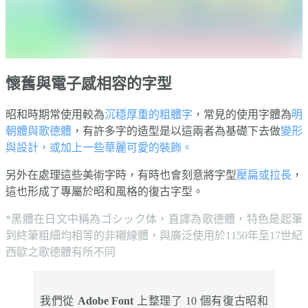
懷舊與電子感相容的字型
昭和時期常使用較為
沉穩厚重的粗體字
，常見的使用字體為
明
朝體與歌德體
，有許多字的造型是以這兩者為基礎下去做
變形
與設計，或加上一些華麗可愛的裝飾。
另外在處理這些美術字時，有時也會刻意將字型
壓扁或拉長
，
這也形成了專屬於昭和風格的復古字型。
*黑體在日文中稱為ゴシック体，直譯為歌德體，特色是起筆
到終筆粗細均相等的非襯線體，與廣泛使用於1150年至17世紀
西歐之歌德體有所不同
我們從
Adobe Font
上整理了 10 個有復古昭和