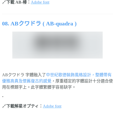
🔗
下載 AB-椿：
Adobe font
⠀⠀⠀⠀
⠀⠀⠀⠀
08. ABクワドラ ( AB-quadra )
ABクワドラ 字體融入了
中世紀歌德裝飾風格設計，整體帶有
優雅高貴及懷舊復古的感覺
，厚重穩定的字體設計十分適合使
用在標題字上。此字體繁體字容易缺字。
-
🔗
下載解星オプティ：
Adobe font
⠀⠀⠀⠀