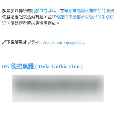
解星體以傳統的
明體作為基礎
，在
筆順末端加入裝飾性的圓圈
使整體看起來活潑有趣，並將
勾起的筆劃部分以弧形的手法處
理
，使整體看起來更協調俏皮。
-
🔗
下載解星オプティ
：
Adobe font
、
google font
⠀⠀⠀⠀
02. 德拉黑體 ( Dela Gothic One )