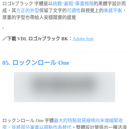
ロゴJrブラック 字體是以
挑戰"最粗"筆畫極限
的黑體字設計而
成，其
方正的外型
保留了文字的
可讀性
與視覺上的
美感平衡
，
厚重的字型也帶給人安穩踏實的感覺
-
🔗
下載 VDL ロゴJrブラック BK：
Adobe font
⠀⠀⠀⠀
05. ロックンロール One
ロックンロール One 字體
最大的特點就是線條向末端縮緊收
窄，並將部分筆畫以圓點作為替代
。整體設計營造出一種活潑