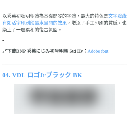
以秀英初號明朝體為基礎開發的字體，最大的特色是
文字邊緣
有如活字印刷般墨水暈開的效果
，增添了手工印刷的質感，也
染上了一層柔和的復古氛圍。
-
🔗
下載DNP 秀英にじみ初号明朝 Std Hv
：
Adobe font
⠀⠀⠀⠀
04. VDL ロゴJrブラック BK