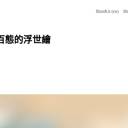
IllustKit (en)
Ill
百態的浮世繪