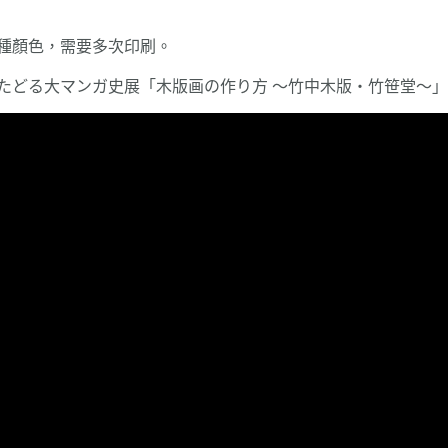
種顏色，需要多次印刷。
たどる大マンガ史展「木版画の作り方 ～竹中木版・竹笹堂～」