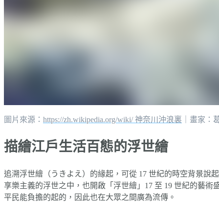
圖片來源：
https://zh.wikipedia.org/wiki/ 神奈川沖浪裏
｜畫家：
描繪江戶生活百態的浮世繪
追溯浮世繪（うきよえ）的緣起，可從 17 世紀的時空背景
享樂主義的浮世之中，也開啟「浮世繪」17 至 19 世紀
平民能負擔的起的，因此也在大眾之間廣為流傳。