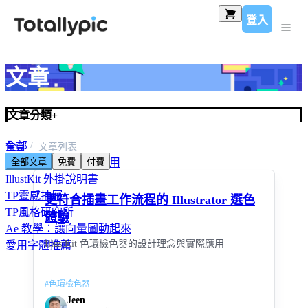
登入
文章
文章分類
+
全部
首頁
文章列表
全部文章
免費
付費
IllustKit 外掛解析與應用
IllustKit 外掛說明書
TP靈感抽屜
更符合插畫工作流程的 Illustrator 選色
TP風格研究所
體驗
Ae 教學：讓向量圖動起來
IllustKit 色環檢色器的設計理念與實際應用
愛用字體推薦
#
色環檢色器
Jeen